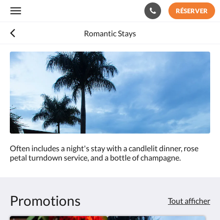
RÉSERVER
Toggle
navigation
Romantic Stays
Consultez
le
diaporama
ci-
dessous.
Pour
passer
d''une
image
à
Often includes a night's stay with a candlelit dinner, rose
l''autre,
petal turndown service, and a bottle of champagne.
faites
glisser
à
gauche
ou
Promotions
Tout afficher
à
droite